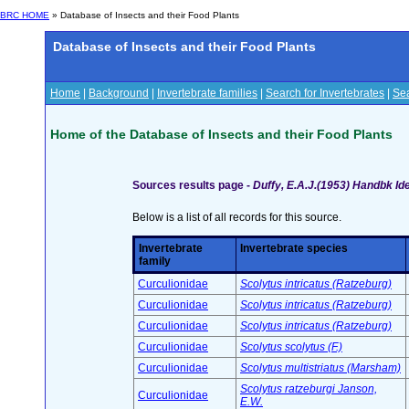
BRC HOME
» Database of Insects and their Food Plants
Database of Insects and their Food Plants
Home
|
Background
|
Invertebrate families
|
Search for Invertebrates
|
Sea
Home of the Database of Insects and their Food Plants
Sources results page -
Duffy, E.A.J.(1953) Handbk Ide
Below is a list of all records for this source.
Invertebrate
Invertebrate species
family
Curculionidae
Scolytus intricatus (Ratzeburg)
Curculionidae
Scolytus intricatus (Ratzeburg)
Curculionidae
Scolytus intricatus (Ratzeburg)
Curculionidae
Scolytus scolytus (F.)
Curculionidae
Scolytus multistriatus (Marsham)
Scolytus ratzeburgi Janson,
Curculionidae
E.W.