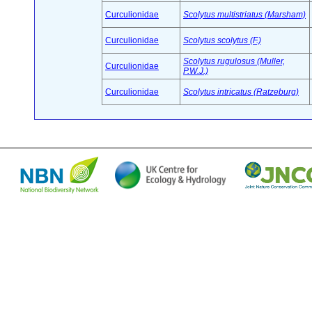
Curculionidae
Scolytus multistriatus (Marsham)
Curculionidae
Scolytus scolytus (F.)
Scolytus rugulosus (Muller,
Curculionidae
P.W.J.)
Curculionidae
Scolytus intricatus (Ratzeburg)